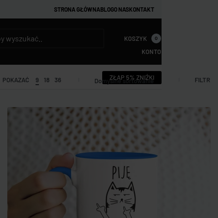
STRONA GŁÓWNA
BLOG
O NAS
KONTAKT
KOSZYK
0
KONTO
ZŁAP 5% ZNIŻKI
FILTR
POKAZAĆ
9
18
36
Domyślne sortowanie