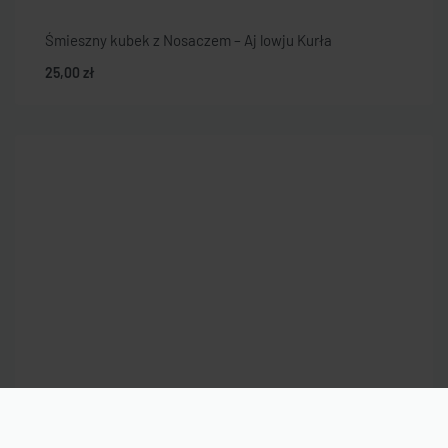
Śmieszny kubek z Nosaczem – Aj lowju Kurła
25,00
zł