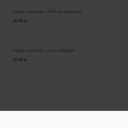
Kubek siatkarski – Piłka do siatkówki
25,00
zł
Kubek siatkarski – I love volleyball
25,00
zł