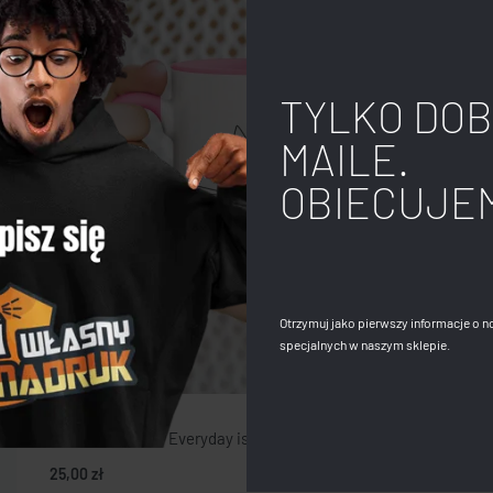
TYLKO DOB
MAILE.
OBIECUJE
Otrzymuj jako pierwszy informacje o n
specjalnych w naszym sklepie.
Kubek z kotem – Everyday is #Caturday
25,00
zł