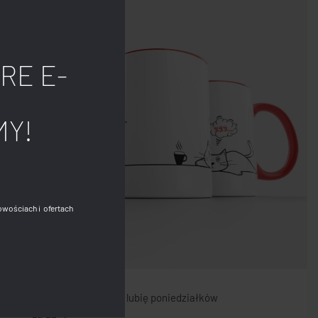
RE E-
MY!
owościach i ofertach
Kubek z kotem – Nie lubię poniedziałków