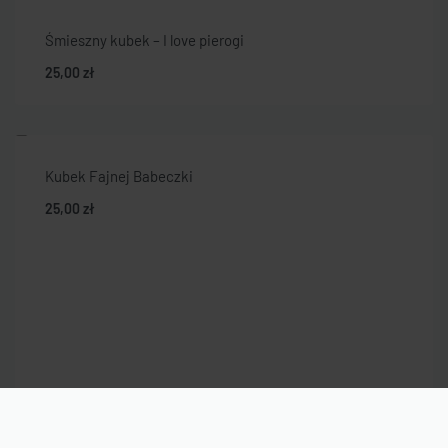
Śmieszny kubek – I love pierogi
25,00
zł
Kubek Fajnej Babeczki
25,00
zł