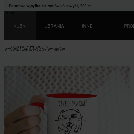
Darmowa wysyłka dla zamówień powyżej 200 zł.
Home
›
Kubki
PRO
KUBKI
UBRANIA
INNE
KUBKI KLASYCZNE
WYŚWIETLANIE 1–9 Z 94 WYNIKÓW