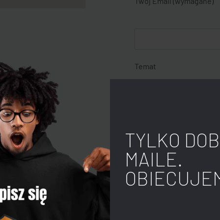
Twój Email (wymagane)
Temat
Twoja wiadomość
TYLKO DOB
MAILE.
OBIECUJE