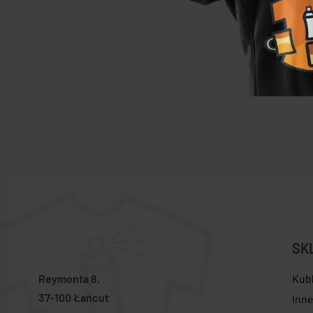
SK
Reymonta 8,
Kub
37-100 Łańcut
Inn