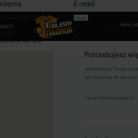
klienta
E-mail
 piątek 16:00 – 20:00
Email:
kontakt@wlasny-nadru
DUKTY
42 338
t@wlasny-nadruk.pl
Potrzebujesz wię
Jesteśmy do Twojej dyspo
lub dzwoniąc do nas pod
Twoje Imię (wymagane)