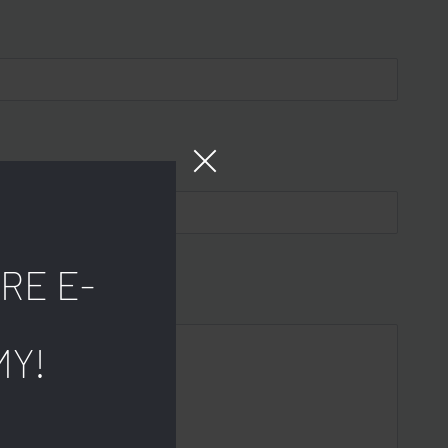
RE E-
MY!