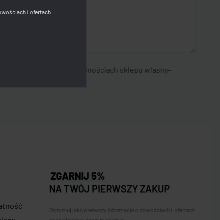
owościach i ofertach
nie o nowościach i aktualnościach sklepu wlasny-
ZGARNIJ 5%
NA TWÓJ PIERWSZY ZAKUP
łatność
Otrzymuj jako pierwszy informacje o nowościach i ofertach
miany
specjalnych w naszym sklepie.