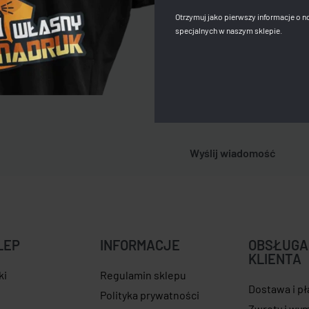
Otrzymuj jako pierwszy informacje o n
specjalnych w naszym sklepie.
Proszę powiadamiać m
nadruk.pl.
LEP
INFORMACJE
OBSŁUGA
KLIENTA
ki
Regulamin sklepu
Dostawa i p
e
Polityka prywatności
Zwroty i wy