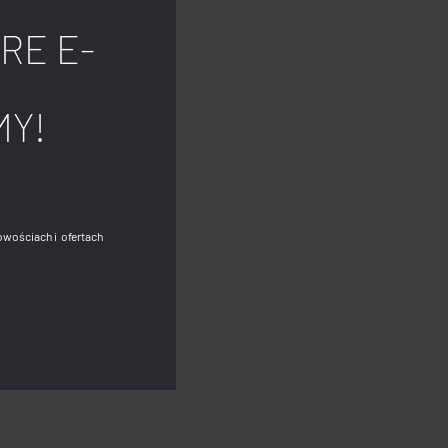
RE E-
MY!
owościach i ofertach