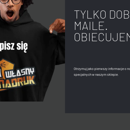
TYLKO DOB
MAILE.
OBIECUJE
Otrzymuj jako pierwszy informacje o n
specjalnych w naszym sklepie.