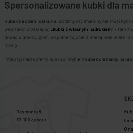
Spersonalizowane kubki dla 
Kubek na dzień matki
, na urodziny czy imieniny nie musi być 
wejdziesz w zakładkę
„kubki z własnym nadrukiem”
– tam zna
dodać ulubiony cytat, wspólne zdjęcie z mamą oraz wiele inn
mamę.
Przejrzyj naszą ofertę kubków. Wybierz
kubek dla mamy na uro
SK
Reymonta 8,
Kub
37-100 Łańcut
Inn
O n