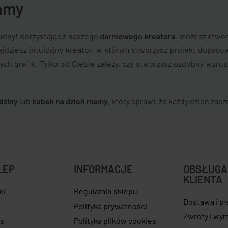
mamy
nudny! Korzystając z naszego
darmowego kreatora
, możesz stwor
jdziesz intuicyjny kreator, w którym stworzysz projekt dopaso
ych grafik. Tylko od Ciebie zależy, czy stworzysz ozdobny wzru
dziny
lub
kubek na dzień mamy
, który sprawi, że każdy dzień zacz
LEP
INFORMACJE
OBSŁUGA
KLIENTA
ki
Regulamin sklepu
Dostawa i p
e
Polityka prywatności
Zwroty i wy
as
Polityka plików cookies