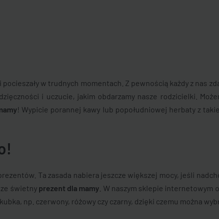
 i pocieszały w trudnych momentach. Z pewnością każdy z nas zda
dzięczności i uczucie, jakim obdarzamy nasze rodzicielki. Mo
 mamy
! Wypicie porannej kawy lub popołudniowej herbaty z tak
o!
prezentów. Ta zasada nabiera jeszcze większej mocy, jeśli nadch
sze świetny
prezent dla mamy
. W naszym sklepie internetowym 
 kubka, np. czerwony, różowy czy czarny, dzięki czemu można wy