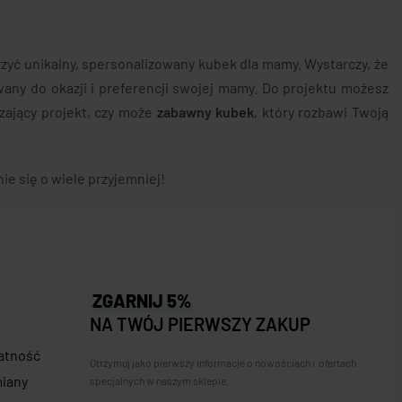
zyć unikalny, spersonalizowany kubek dla mamy. Wystarczy, że
wany do okazji i preferencji swojej mamy. Do projektu możesz
szający projekt, czy może
zabawny kubek
, który rozbawi Twoją
nie się o wiele przyjemniej!
ZGARNIJ 5%
NA TWÓJ PIERWSZY ZAKUP
łatność
Otrzymuj jako pierwszy informacje o nowościach i ofertach
miany
specjalnych w naszym sklepie.