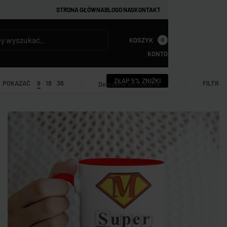
STRONA GŁÓWNA
BLOG
O NAS
KONTAKT
KOSZYK
0
KONTO
ZŁAP 5% ZNIŻKI
FILTR
POKAZAĆ
9
18
36
Domyślne sortowanie