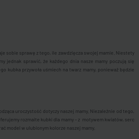
je sobie sprawę z tego, ile zawdzięcza swojej mamie. Niestety
żemy jednak sprawić, że każdego dnia nasze mamy poczują się
iego kubka przywoła uśmiech na twarz mamy, ponieważ będzie
odząca uroczystość dotyczy naszej mamy. Niezależnie od tego,
oferujemy rozmaite kubki dla mamy – z motywem kwiatów, serc
brać model w ulubionym kolorze naszej mamy.