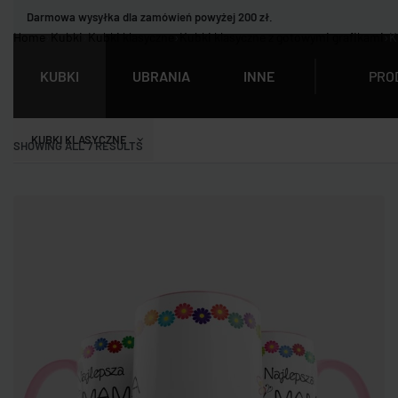
Darmowa wysyłka dla zamówień powyżej 200 zł.
Home
›
Kubki
›
Kubki klasyczne
›
Kubki klasyczne z gotowymi grafikami
›
K
PRO
KUBKI
UBRANIA
INNE
KUBKI KLASYCZNE
SHOWING ALL 7 RESULTS