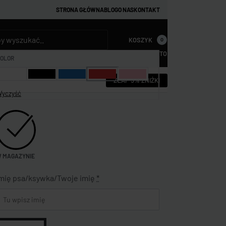
STRONA GŁÓWNA
BLOG
O NAS
KONTAKT
KOSZYK
0
KONTO
OLOR
ZŁAP 5% ZNIŻKI
yczyść
 MAGAZYNIE
mię psa/ksywka/Twoje imię
*