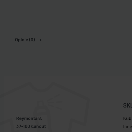
Opinie (0)
SK
Reymonta 8,
Kub
37-100 Łańcut
Inn