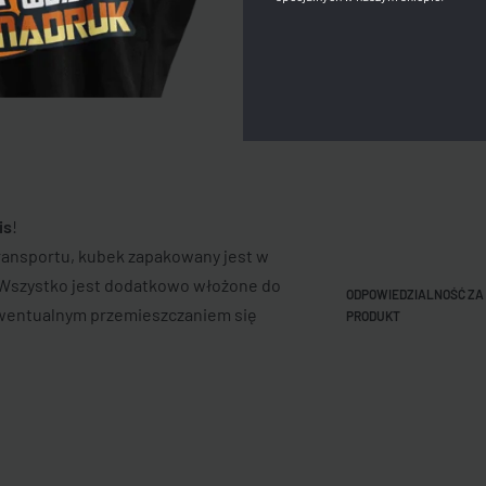
ŚREDNICA
METODA NADRUKU
WYSOKOŚĆ
is
!
ansportu, kubek zapakowany jest w
. Wszystko jest dodatkowo włożone do
ODPOWIEDZIALNOŚĆ ZA
wentualnym przemieszczaniem się
PRODUKT