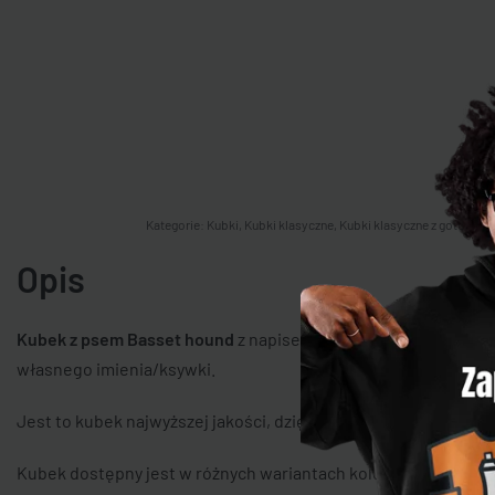
Kategorie:
Kubki
,
Kubki klasyczne
,
Kubki klasyczne z gotowymi
Opis
Kubek z psem Basset hound
z napisem „ze mną wszystko jest 
własnego imienia/ksywki.
Jest to kubek najwyższej jakości, dzięki czemu
można go myć
Kubek dostępny jest w różnych wariantach kolorystycznych. 