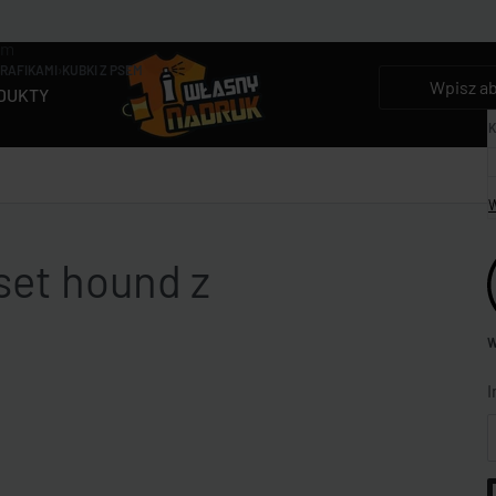
em
GRAFIKAMI
›
KUBKI Z PSEM
DUKTY
K
W
set hound z
W
I