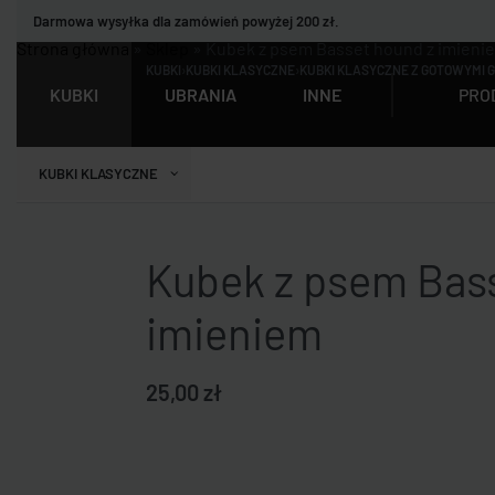
Darmowa wysyłka dla zamówień powyżej 200 zł.
Strona główna
»
Sklep
»
Kubek z psem Basset hound z imieni
KUBKI
›
KUBKI KLASYCZNE
›
KUBKI KLASYCZNE Z GOTOWYMI 
PRO
KUBKI
UBRANIA
INNE
KUBKI KLASYCZNE
Kubek z psem Bas
imieniem
25,00
zł