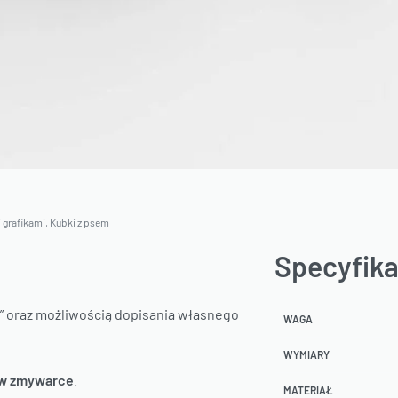
 grafikami
,
Kubki z psem
Specyfika
e” oraz możliwością dopisania własnego
WAGA
WYMIARY
 w zmywarce
.
MATERIAŁ