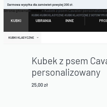
Darmowa wysyłka dla zamówień powyżej 200 zł.
Strona główna
»
Sklep
»
Kubek z psem Cavalier personalizow
KUBKI
›
KUBKI KLASYCZNE
›
KUBKI KLASYCZNE Z GOTOWYMI 
PRO
KUBKI
UBRANIA
INNE
KUBKI KLASYCZNE
Kubek z psem Cava
personalizowany
25,00
zł