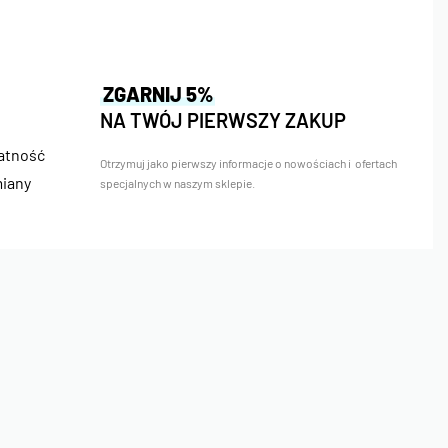
ZGARNIJ 5%
NA TWÓJ PIERWSZY ZAKUP
łatność
Otrzymuj jako pierwszy informacje o nowościach i ofertach
miany
specjalnych w naszym sklepie.
Bezpieczne Płatności