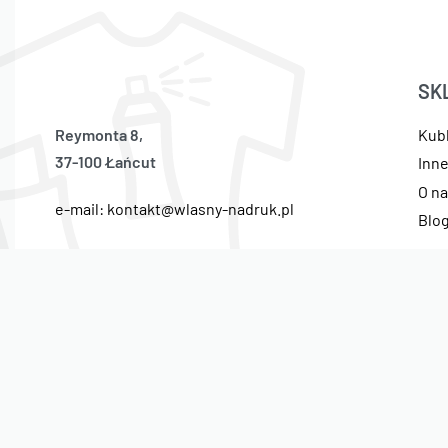
SK
Reymonta 8,
Kub
37-100 Łańcut
Inn
O n
e-mail: kontakt@wlasny-nadruk.pl
Blo
tel: 696 242 338
© Własny Nadruk 2021. Wszelkie prawa zastrzeżone.