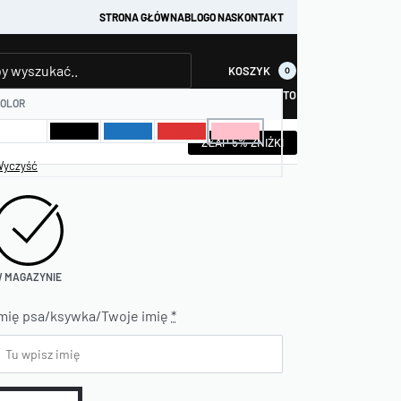
STRONA GŁÓWNA
BLOG
O NAS
KONTAKT
KOSZYK
0
KONTO
OLOR
ZŁAP 5% ZNIŻKI
yczyść
 MAGAZYNIE
mię psa/ksywka/Twoje imię
*