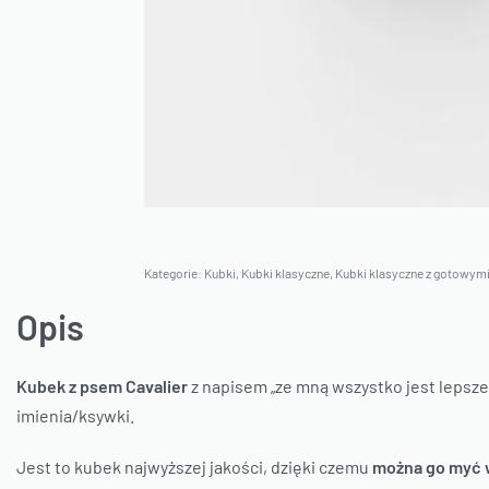
Kategorie:
Kubki
,
Kubki klasyczne
,
Kubki klasyczne z gotowymi
Opis
Kubek z psem Cavalier
z napisem „ze mną wszystko jest lepsz
imienia/ksywki.
Jest to kubek najwyższej jakości, dzięki czemu
można go myć