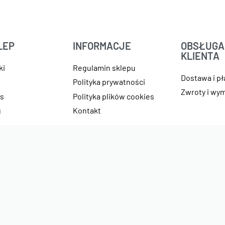
LEP
INFORMACJE
OBSŁUGA
KLIENTA
ki
Regulamin sklepu
Dostawa i p
e
Polityka prywatności
Zwroty i wy
as
Polityka plików cookies
g
Kontakt