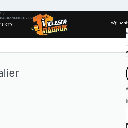
any
GRAFIKAMI
›
KUBKI Z PSEM
DUKTY
K
W
lier
W
I