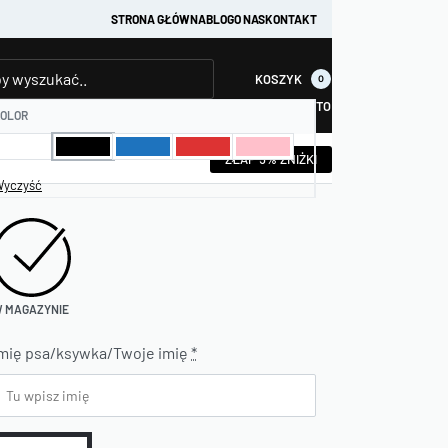
STRONA GŁÓWNA
BLOG
O NAS
KONTAKT
KOSZYK
0
KONTO
OLOR
ZŁAP 5% ZNIŻKI
yczyść
 MAGAZYNIE
mię psa/ksywka/Twoje imię
*