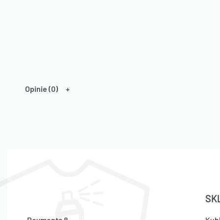
Opinie (0)
SK
Reymonta 8,
Kub