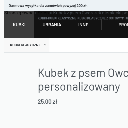
Darmowa wysyłka dla zamówień powyżej 200 zł.
Strona główna
»
Sklep
»
Kubek z psem Owczarek niemiecki pe
KUBKI
›
KUBKI KLASYCZNE
›
KUBKI KLASYCZNE Z GOTOWYMI 
PRO
KUBKI
UBRANIA
INNE
KUBKI KLASYCZNE
Kubek z psem Owc
personalizowany
25,00
zł