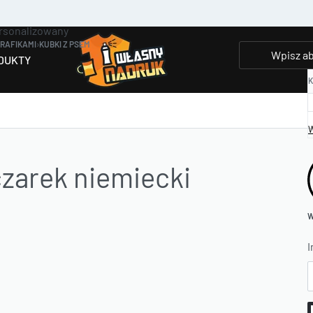
rsonalizowany
GRAFIKAMI
›
KUBKI Z PSEM
DUKTY
K
W
zarek niemiecki
W
I