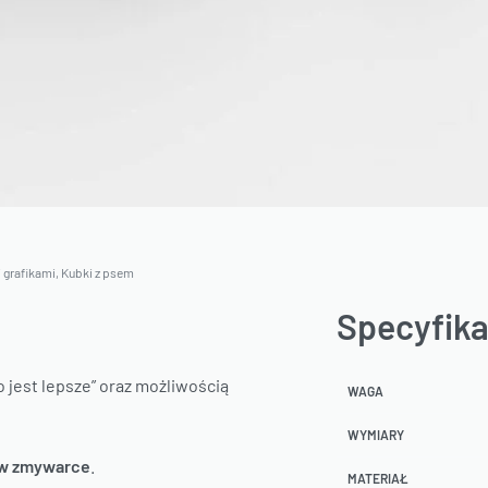
 grafikami
,
Kubki z psem
Specyfika
 jest lepsze” oraz możliwością
WAGA
WYMIARY
 w zmywarce
.
MATERIAŁ