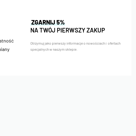
ZGARNIJ 5%
NA TWÓJ PIERWSZY ZAKUP
łatność
Otrzymuj jako pierwszy informacje o nowościach i ofertach
miany
specjalnych w naszym sklepie.
Bezpieczne Płatności