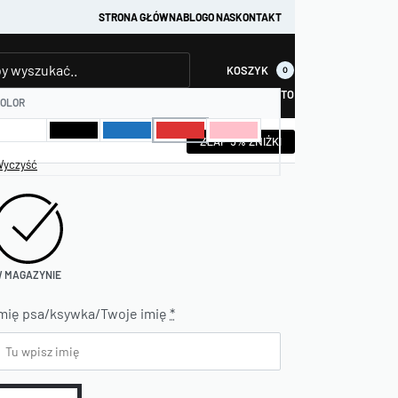
STRONA GŁÓWNA
BLOG
O NAS
KONTAKT
KOSZYK
0
KONTO
OLOR
ZŁAP 5% ZNIŻKI
yczyść
 MAGAZYNIE
mię psa/ksywka/Twoje imię
*