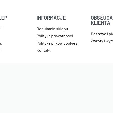
LEP
INFORMACJE
OBSŁUGA
KLIENTA
ki
Regulamin sklepu
Dostawa i p
e
Polityka prywatności
Zwroty i wy
as
Polityka plików cookies
g
Kontakt