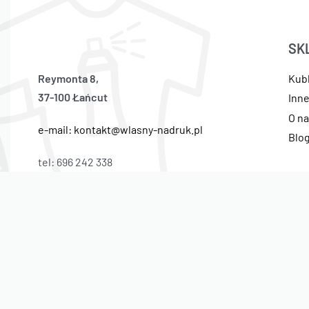
SK
Reymonta 8,
Kub
37-100 Łańcut
Inn
O n
e-mail: kontakt@wlasny-nadruk.pl
Blo
tel: 696 242 338
© Własny Nadruk 2021. Wszelkie prawa zastrzeżone.