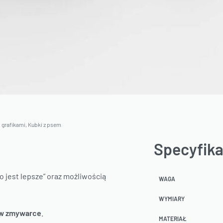
 grafikami
,
Kubki z psem
Specyfika
 jest lepsze” oraz możliwością
WAGA
WYMIARY
 w zmywarce
.
MATERIAŁ