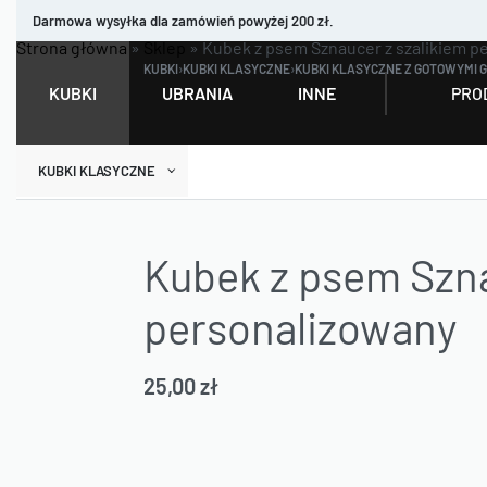
Darmowa wysyłka dla zamówień powyżej 200 zł.
Strona główna
»
Sklep
»
Kubek z psem Sznaucer z szalikiem p
KUBKI
›
KUBKI KLASYCZNE
›
KUBKI KLASYCZNE Z GOTOWYMI 
PRO
KUBKI
UBRANIA
INNE
KUBKI KLASYCZNE
Kubek z psem Szna
personalizowany
25,00
zł