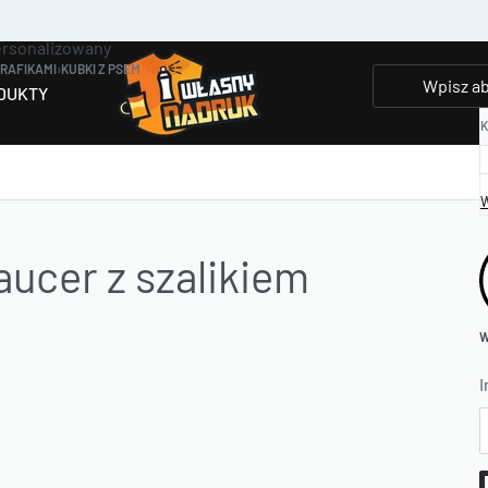
ersonalizowany
GRAFIKAMI
›
KUBKI Z PSEM
DUKTY
K
W
ucer z szalikiem
W
I