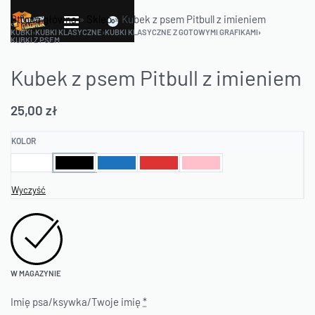
Strona główna
»
Sklep
»
Kubek z psem Pitbull z imieniem
0
KUBKI
›
KUBKI KLASYCZNE
›
KUBKI KLASYCZNE Z GOTOWYMI GRAFIKAMI
›
KUBKI Z PSEM
Kubek z psem Pitbull z imieniem
25,00
zł
KOLOR
Wyczyść
W MAGAZYNIE
Imię psa/ksywka/Twoje imię
*