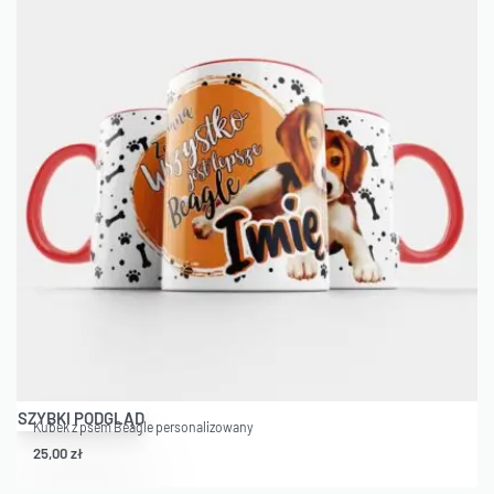
SZYBKI PODGLĄD
Kubek z psem Beagle personalizowany
25,00
zł