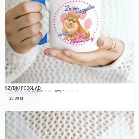
SZYBKI PODGLĄD
Kubek z psem Szpic miniaturowy z imieniem
25,00
zł