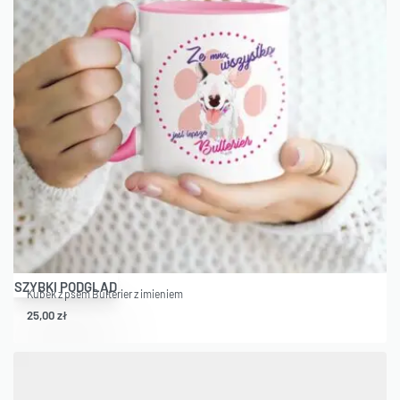
SZYBKI PODGLĄD
Kubek z psem Bulterier z imieniem
25,00
zł