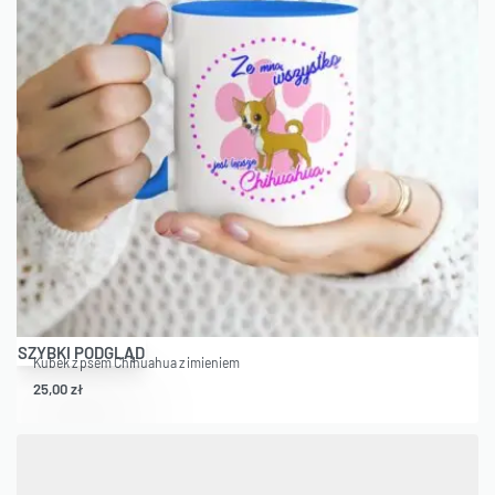
SZYBKI PODGLĄD
Kubek z psem Chihuahua z imieniem
25,00
zł