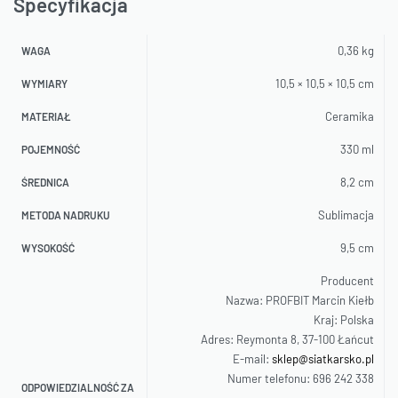
Specyfikacja
0,36 kg
WAGA
10,5 × 10,5 × 10,5 cm
WYMIARY
Ceramika
MATERIAŁ
330 ml
POJEMNOŚĆ
8,2 cm
ŚREDNICA
Sublimacja
METODA NADRUKU
9,5 cm
WYSOKOŚĆ
Producent
Nazwa: PROFBIT Marcin Kiełb
Kraj: Polska
Adres: Reymonta 8, 37-100 Łańcut
E-mail:
sklep@siatkarsko.pl
Numer telefonu: 696 242 338
ODPOWIEDZIALNOŚĆ ZA