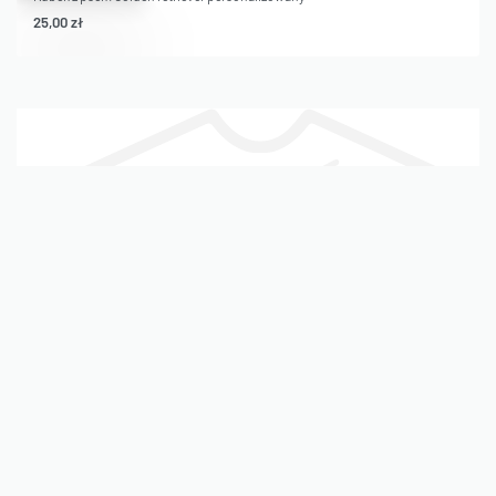
25,00
zł
Reymonta 8,
37-100 Łańcut
e-mail: kontakt@wlasny-nadruk.pl
tel: 696 242 338
ZGARNIJ 5%
NA TWÓJ PIERWSZY ZAKUP