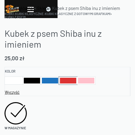
Strona główna
»
Sklep
»
Kubek z psem Shiba inu z imieniem
0
KUBKI
›
KUBKI KLASYCZNE
›
KUBKI KLASYCZNE Z GOTOWYMI GRAFIKAMI
›
KUBKI Z PSEM
Kubek z psem Shiba inu z
imieniem
25,00
zł
KOLOR
Wyczyść
W MAGAZYNIE